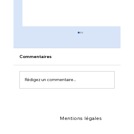
Information syndicale – Septembre
2025
Information syndicale – Septembre 2025
Commentaires
Chères et chers collègues, Nous souhaitons
porter à votre connaissance trois points
importants...
Rédigez un commentaire...
Mentions légales