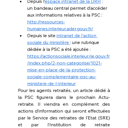
Depuis l’
espace intranet de la DRH
 : 
un bandeau central permet d’accéder 
aux informations relatives à la PSC : 
http://ressources-
humaines.interieur.ader.gouv.fr/
Depuis le site 
intranet de l'action 
sociale du ministère 
: une rubrique 
dédiée à la PSC a été ajoutée : 
https://actionsociale.interieur.rie.gouv.fr
/index.php/2-non-categorise/1021-
mise-en-place-de-la-protection-
sociale-complementaire-psc-au-
ministere-de-l-interieur
Pour les agents retraités, un article dédié à 
la PSC figurera dans le prochain Actu-
retraite. Il viendra en complément des 
actions d’information qui seront effectuées 
par le Service des retraites de l’Etat (SRE) 
et par l’Institution de retraite 