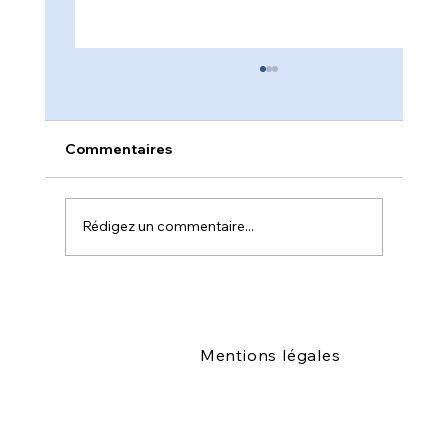
Information syndicale – Septembre
2025
Information syndicale – Septembre 2025
Commentaires
Chères et chers collègues, Nous souhaitons
porter à votre connaissance trois points
importants...
Rédigez un commentaire...
Mentions légales